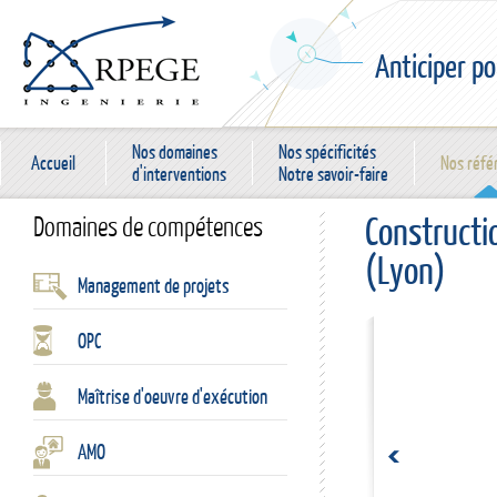
Anticiper po
Nos domaines
Nos spécificités
Accueil
Nos réfé
d'interventions
Notre savoir-faire
Constructi
Domaines de compétences
(Lyon)
Management de projets
OPC
Maîtrise d'oeuvre d'exécution
AMO