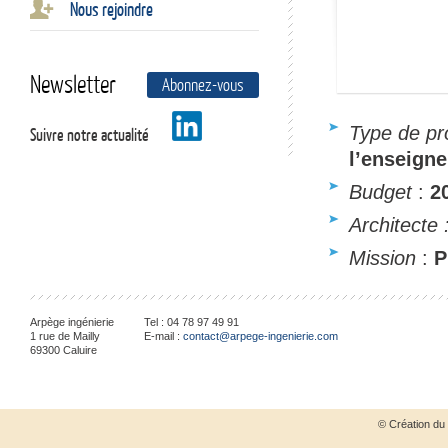
Nous rejoindre
Newsletter
Abonnez-vous
Type de pr
Suivre notre actualité
l’enseigne
Budget
:
20
Architecte 
Mission
:
P
Arpège ingénierie
Tel :
04 78 97 49 91
1 rue de Mailly
E-mail :
contact@arpege-ingenierie.com
69300
Caluire
© Création du 