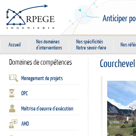
Anticiper po
Nos domaines
Nos spécificités
Accueil
Nos réfé
d'interventions
Notre savoir-faire
Courcheve
Domaines de compétences
Management de projets
OPC
Maîtrise d'oeuvre d'exécution
AMO