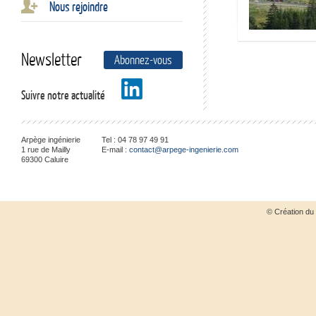
Nous rejoindre
Newsletter
Abonnez-vous
Suivre notre actualité
Arpège ingénierie
Tel :
04 78 97 49 91
1 rue de Mailly
E-mail :
contact@arpege-ingenierie.com
69300
Caluire
© Création du 