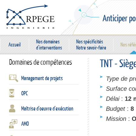
Anticiper po
Nos domaines
Nos spécificités
Accueil
Nos réfé
d'interventions
Notre savoir-faire
TNT - Sièg
Domaines de compétences
Management de projets
Type de pr
Surface con
OPC
Délai
:
12 
Maîtrise d'oeuvre d'exécution
Budget
:
8
Mission
:
AMO