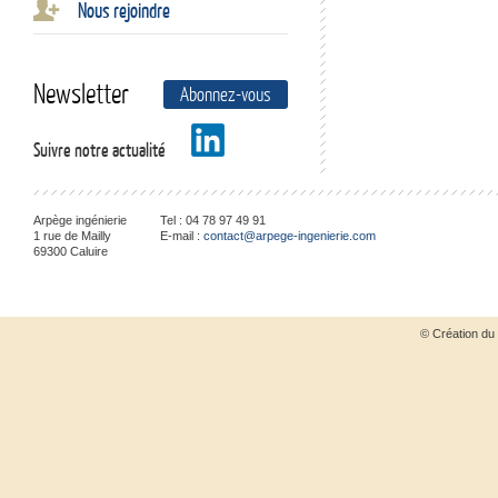
Nous rejoindre
Newsletter
Abonnez-vous
Suivre notre actualité
Arpège ingénierie
Tel :
04 78 97 49 91
1 rue de Mailly
E-mail :
contact@arpege-ingenierie.com
69300
Caluire
© Création du 