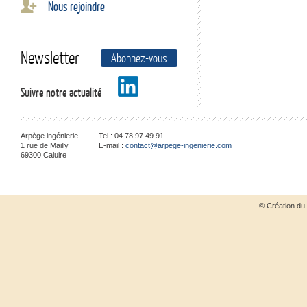
Nous rejoindre
Newsletter
Abonnez-vous
Suivre notre actualité
Arpège ingénierie
Tel :
04 78 97 49 91
1 rue de Mailly
E-mail :
contact@arpege-ingenierie.com
69300
Caluire
© Création du 