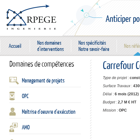
Anticiper po
Nos domaines
Nos spécificités
Accueil
Nos réfé
d'interventions
Notre savoir-faire
Carrefour 
Domaines de compétences
Type de projet
:
const
Management de projets
Surface Travaux
:
430
Délai
:
6 mois (2012)
OPC
Budget
:
2,7 M € HT
Maîtrise d'oeuvre d'exécution
Mission
:
OPC
AMO